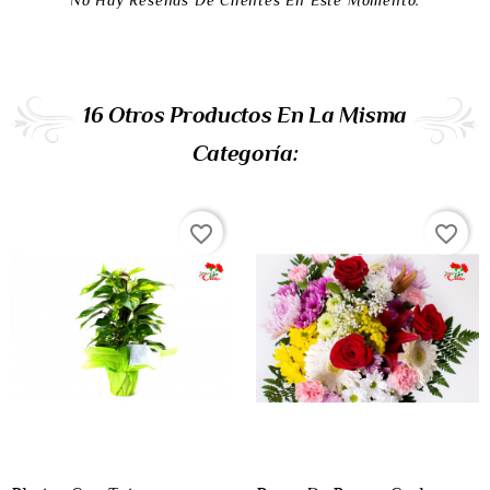
No Hay Reseñas De Clientes En Este Momento.
16 Otros Productos En La Misma
Categoría:
favorite_border
favorite_border