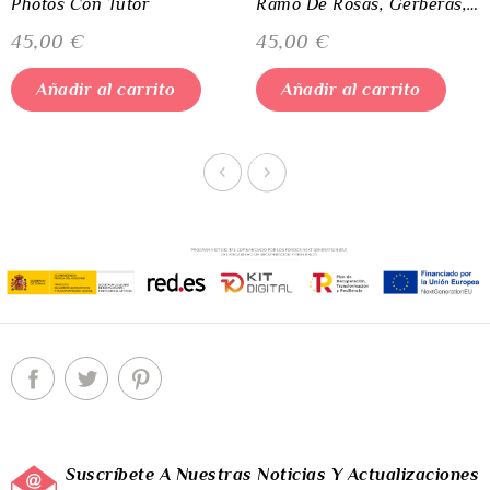
Photos Con Tutor
Ramo De Rosas, Gerberas, Liliums Asiáticos, Margaritas Claveles Y Anastasias
Precio
Precio
45,00 €
45,00 €
Añadir al carrito
Añadir al carrito
Suscríbete A Nuestras Noticias Y Actualizaciones