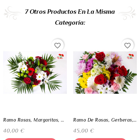
7 Otros Productos En La Misma
Categoría:
favorite_border
favorite_border
Ramo Rosas, Margaritas, Liliums Y Gerberas
Ramo De Rosas, Gerberas, Liliums Asiáticos, Margaritas Claveles Y Anastasias
Precio
Precio
40,00 €
45,00 €