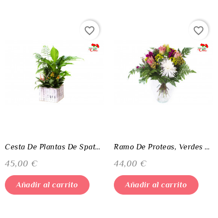
favorite_border
favorite_border
Cesta De Plantas De Spathiphillium, Dracena, Chamaedorea Y Kalanchoë
Ramo De Proteas, Verdes Tropicales, Anastasias Y Margaritas
Precio
Precio
45,00 €
44,00 €
Añadir al carrito
Añadir al carrito