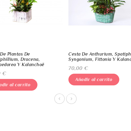
 De Plantas De
Cesta De Anthurium, Spatiph
phillium, Dracena,
Syngonium, Fittonia Y Kalan
edorea Y Kalanchoë
Precio
70,00 €
o
0 €
Añadir al carrito
dir al carrito