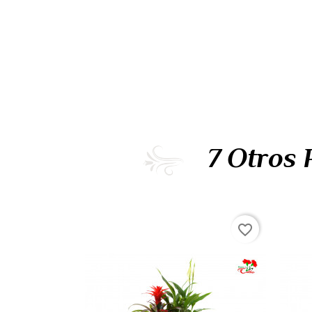
7 Otros 
favorite_border