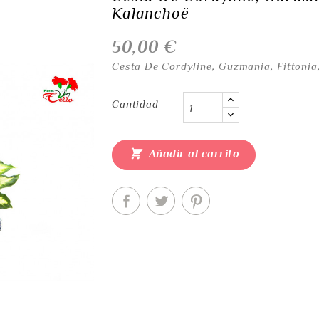
Kalanchoë
50,00 €
Cesta De Cordyline, Guzmania, Fittonia
Cantidad

Añadir al carrito