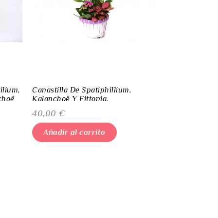
ilium,
Canastilla De Spatiphillium,
Cesta De Phal
choë
Kalanchoë Y Fittonia.
Spatiphillium
Precio
Precio
40,00 €
90,00 €
Añadir al carrito
Añadir al 