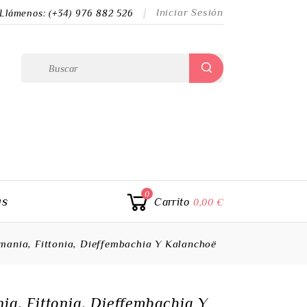
Iniciar Sesión
Llámenos:
(+34) 976 882 526
0
ás
Carrito
0,00 €
mania, Fittonia, Dieffembachia Y Kalanchoë
ia, Fittonia, Dieffembachia Y