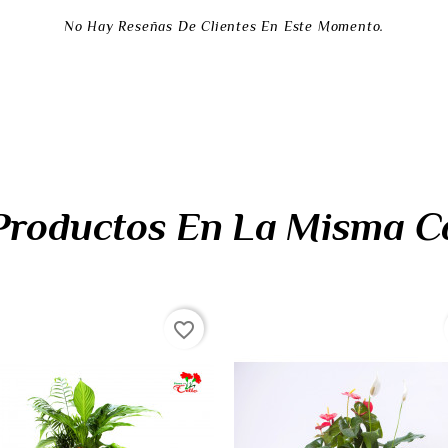
No Hay Reseñas De Clientes En Este Momento.
Productos En La Misma C
favorite_border