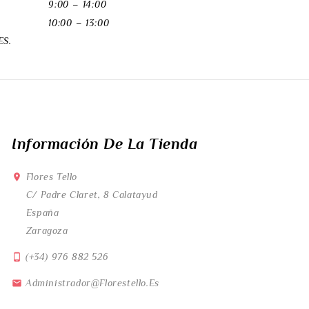
9:00 – 14:00
10:00 – 13:00
S.
Información De La Tienda
Flores Tello

C/ Padre Claret, 8 Calatayud
España
Zaragoza
(+34) 976 882 526

Administrador@florestello.es
