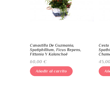
Canastilla De Guzmania,
Cesta
Spatiphillium, Ficus Repens,
Spathi
Fittonia Y Kalanchoë
Chama
Precio
Preci
60,00 €
45,0
Añadir al carrito
Aña