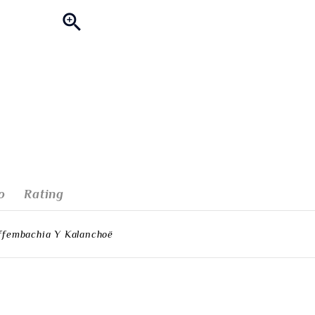

o
Rating
effembachia Y Kalanchoë