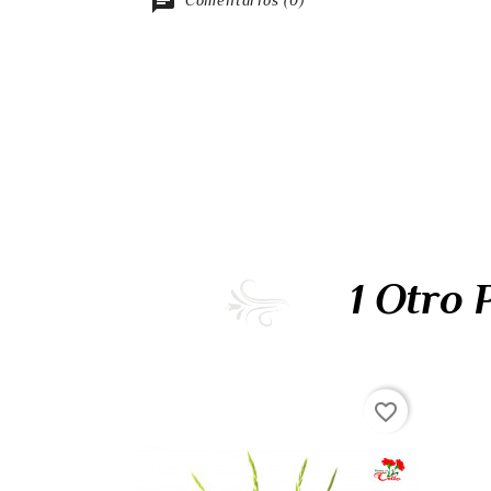
Comentarios (0)
1 Otro
favorite_border