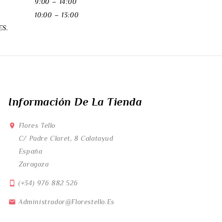
9:00 – 14:00
10:00 – 13:00
S.
Información De La Tienda
Flores Tello

C/ Padre Claret, 8 Calatayud
España
Zaragoza
(+34) 976 882 526

Administrador@florestello.es
